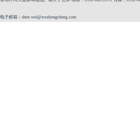
电子邮箱：shen.wei@wxzhongcheng.com