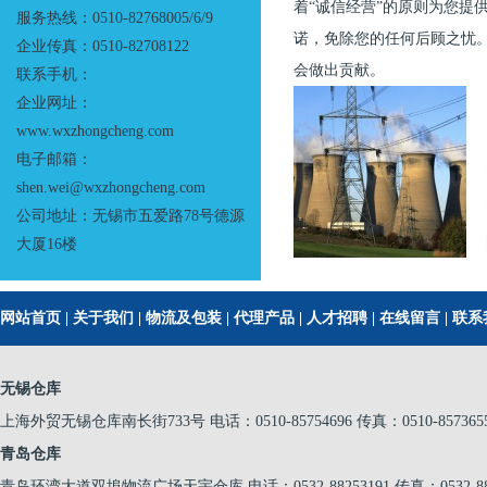
着“诚信经营”的原则为您
服务热线：0510-82768005/6/9
诺，免除您的任何后顾之忧
企业传真：0510-82708122
会做出贡献。
联系手机：
企业网址：
www.wxzhongcheng.com
电子邮箱：
shen.wei@wxzhongcheng.com
公司地址：无锡市五爱路78号德源
大厦16楼
网站首页
|
关于我们
|
物流及包装
|
代理产品
|
人才招聘
|
在线留言
|
联系
无锡仓库
上海外贸无锡仓库南长街733号 电话：0510-85754696 传真：0510-857365
青岛仓库
青岛环湾大道双埠物流广场天宇仓库 电话：0532-88253191 传真：0532-882